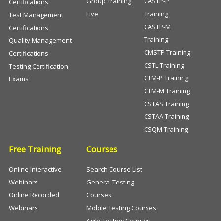
Group Training
CASTP-P
Certifications
Live
Training
Test Management
CASTP-M
Certifications
Training
Quality Management
CMSTP Training
Certifications
CSTL Training
Testing Certification
CTM-P Training
Exams
CTM-M Training
CSTAS Training
CSTAA Training
CSQM Training
Free Training
Courses
Online Interactive
Search Course List
Webinars
General Testing
Online Recorded
Courses
Webinars
Mobile Testing Courses
Agile Testing Courses