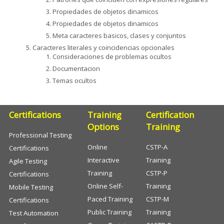
Propiedades de objetos dinamicos
Propiedades de objetos dinamicos
Meta caracteres basicos, clases y conjuntos
Caracteres literales y coincidencias opcionales
Consideraciones de problemas ocultos
Documentacion
Temas ocultos
Certifications
Training
Certification
Options
Training
Professional Testing
Online
CSTP-A
Certifications
Interactive
Training
Agile Testing
Training
CSTP-P
Certifications
Online Self-
Training
Mobile Testing
Paced Training
CSTP-M
Certifications
Public Training
Training
Test Automation